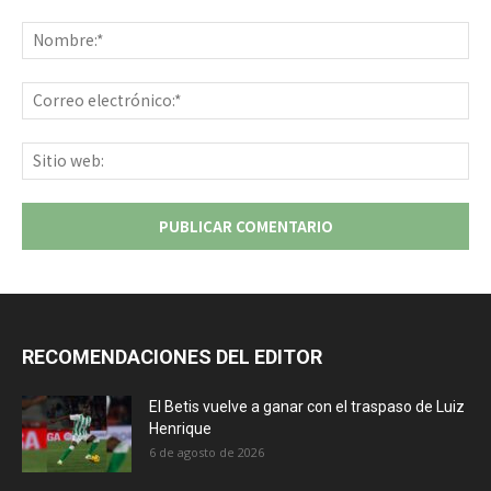
Comentario:
No
Co
ele
Sit
we
RECOMENDACIONES DEL EDITOR
El Betis vuelve a ganar con el traspaso de Luiz
Henrique
6 de agosto de 2026