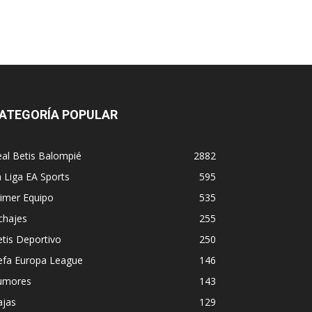
ATEGORÍA POPULAR
al Betis Balompié
2882
 Liga EA Sports
595
imer Equipo
535
chajes
255
tis Deportivo
250
efa Europa League
146
umores
143
ajas
129