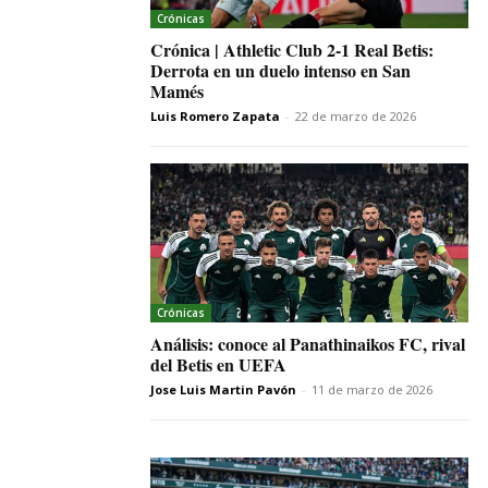
Crónicas
Crónica | Athletic Club 2-1 Real Betis:
Derrota en un duelo intenso en San
Mamés
Luis Romero Zapata
-
22 de marzo de 2026
Crónicas
Análisis: conoce al Panathinaikos FC, rival
del Betis en UEFA
Jose Luis Martin Pavón
-
11 de marzo de 2026