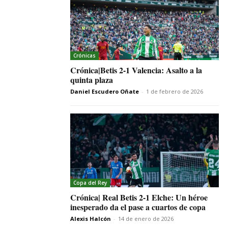
Crónicas
Crónica|Betis 2-1 Valencia: Asalto a la
quinta plaza
Daniel Escudero Oñate
-
1 de febrero de 2026
Copa del Rey
Crónica| Real Betis 2-1 Elche: Un héroe
inesperado da el pase a cuartos de copa
Alexis Halcón
-
14 de enero de 2026