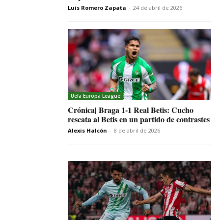
Luis Romero Zapata
-
24 de abril de 2026
Uefa Europa League
Crónica| Braga 1-1 Real Betis: Cucho
rescata al Betis en un partido de contrastes
Alexis Halcón
-
8 de abril de 2026