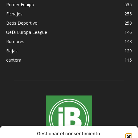
Primer Equipo
535
Fichajes
255
Betis Deportivo
250
Uefa Europa League
146
Rumores
143
Bajas
129
cantera
115
Gestionar el consentimiento