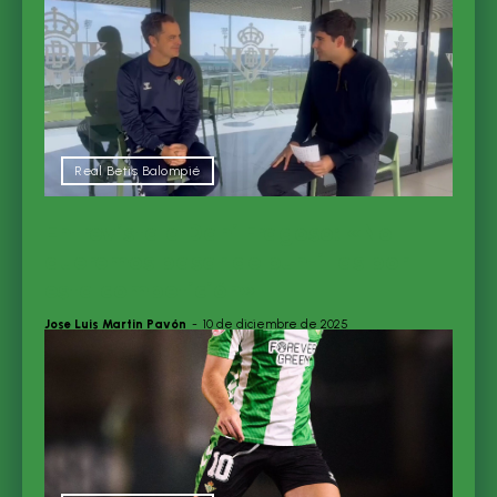
Real Betis Balompié
Entrevista a Dani Fragoso: «No
queremos pasar de puntillas por
esta competición»
Jose Luis Martin Pavón
-
10 de diciembre de 2025