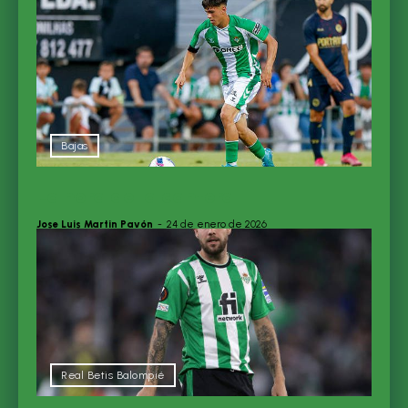
Bajas
La hora de la cantera
Jose Luis Martin Pavón
-
24 de enero de 2026
Real Betis Balompié