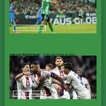
Real Betis Balompié
Opinión| Inexpugnable, pero…
¿insuficiente?
Jose Luis Martin Pavón
-
10 de noviembre de 2025
Real Betis Balompié