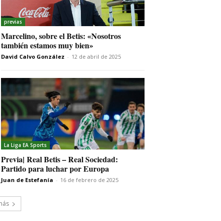
previas
Marcelino, sobre el Betis: «Nosotros
también estamos muy bien»
David Calvo González
-
12 de abril de 2025
La Liga EA Sports
Previa| Real Betis – Real Sociedad:
Partido para luchar por Europa
Juan de Estefanía
-
16 de febrero de 2025
más