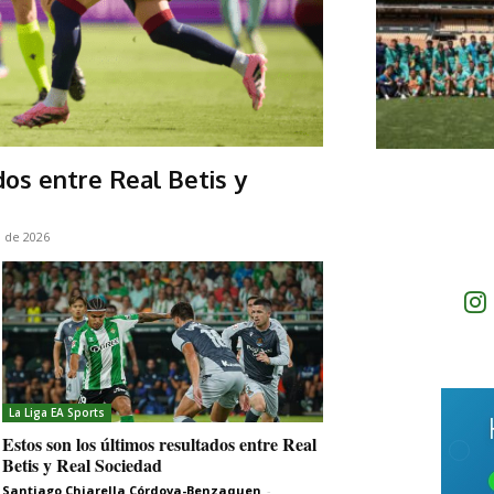
dos entre Real Betis y
 de 2026
La Liga EA Sports
Estos son los últimos resultados entre Real
Betis y Real Sociedad
Santiago Chiarella Córdova-Benzaquen
-