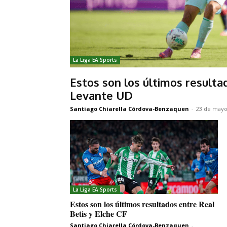
La Liga EA Sports
Estos son los últimos resulta
Levante UD
Santiago Chiarella Córdova-Benzaquen
-
23 de mayo
La Liga EA Sports
Estos son los últimos resultados entre Real
Betis y Elche CF
Santiago Chiarella Córdova-Benzaquen
-