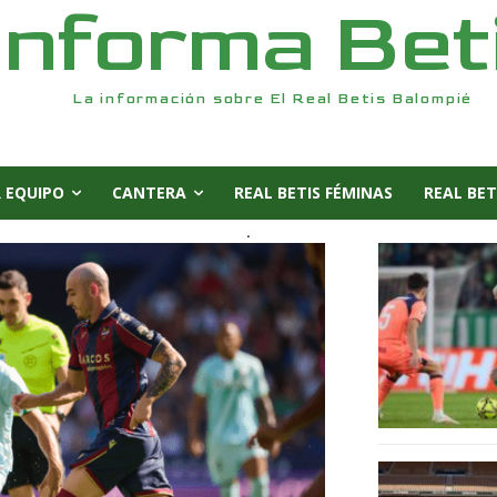
Informa Bet
La información sobre El Real Betis Balompié
 EQUIPO
CANTERA
REAL BETIS FÉMINAS
REAL BET
.