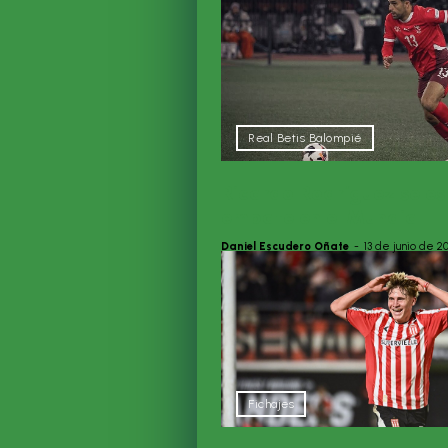
Real Betis Balompié
Ricardo Rodríguez se es
empate en el Mundial
Daniel Escudero Oñate
-
13 de junio de 2
Fichajes