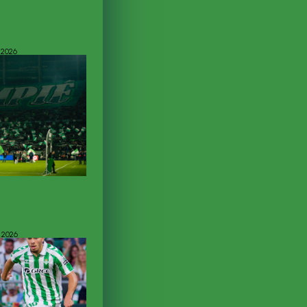
acha en La
 2026
ons para el
uja
 2026