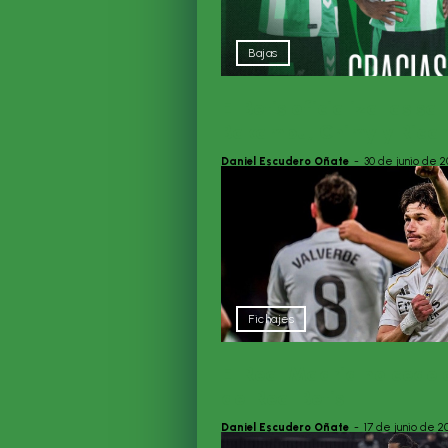
Bajas
El Betis oficializa las sa
Bakambu, Chimy y Rica
Daniel Escudero Oñate
-
30 de junio de 
Fichajes
El Real Madrid no cede a
del Real Betis
Daniel Escudero Oñate
-
17 de junio de 2