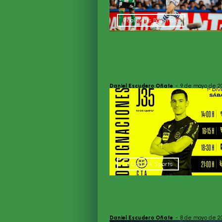
Real Betis Balompié
Crónica| Real Sociedad 
Betis: Oyarzabal pone en
sueño de la Champions
Daniel Escudero Oñate
-
9 de mayo de 2
La Liga EA Sports
Ya hay árbitro asignado
Sociedad – Real Betis
Daniel Escudero Oñate
-
8 de mayo de 2