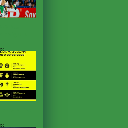
2-2 Real
 peligro el
026
 para el Real
026