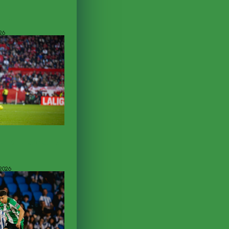
el
ote
26
en de cerca a
2026