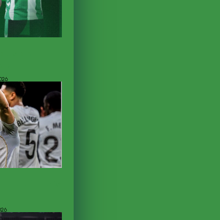
lidas de
rdo
2026
nte el interés
026