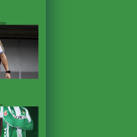
do para el
d
2026
negociaciones
26