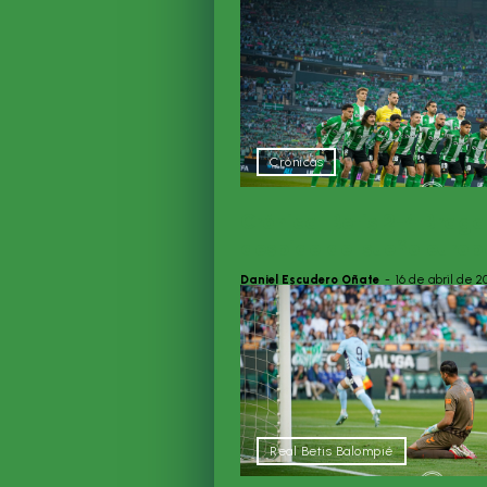
Crónicas
Crónica| Betis 2-4 Braga:
despide del sueño euro
Daniel Escudero Oñate
-
16 de abril de 2
Real Betis Balompié