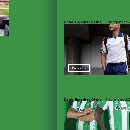
Ya hay horario confirma
Real Betis – Real Madri
Daniel Escudero Oñate
-
3 de agosto de 
Rumores
El Betis intensifica las 
por Fran García
Daniel Escudero Oñate
-
7 de julio de 20