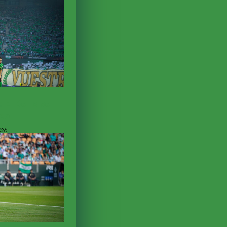
 El Betis se
peo
026