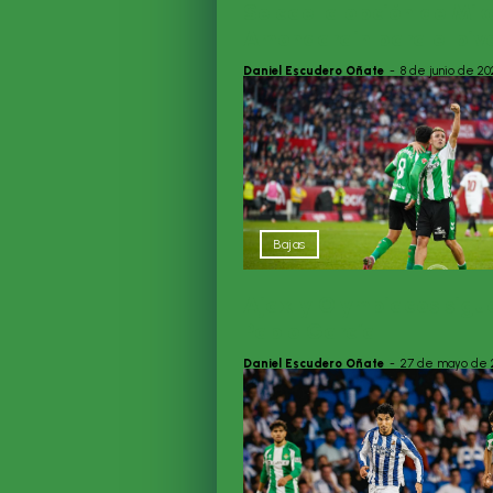
Se cae la opción de Mik
Amondarain para el piv
Daniel Escudero Oñate
-
8 de junio de 20
Bajas
Ajax y Olympiacos sigu
Pablo García
Daniel Escudero Oñate
-
27 de mayo de 