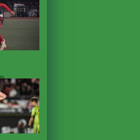
trena con
026