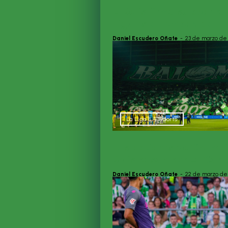
El Betis firma su peor r
Liga esta temporada
Daniel Escudero Oñate
-
23 de marzo de
La Liga EA Sports
Las opciones de Champi
Betis pasan por La Cart
Daniel Escudero Oñate
-
22 de marzo de