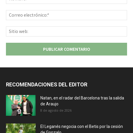
Co
ele
Sit
we
RECOMENDACIONES DEL EDITOR
Natan, en el radar del Barcelona tras la salida
de Araujo
8 de agosto de 2026
El Leganés negocia con el Betis por la cesión
de Gonzalo...