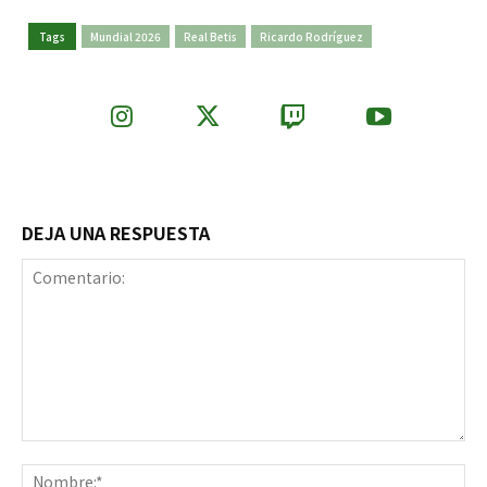
Tags
Mundial 2026
Real Betis
Ricardo Rodríguez
DEJA UNA RESPUESTA
Comentario:
No