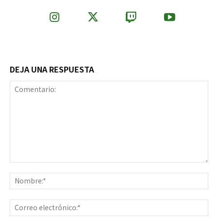
DEJA UNA RESPUESTA
Comentario:
No
Co
ele