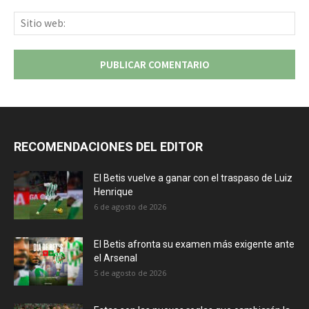
Sit
we
RECOMENDACIONES DEL EDITOR
El Betis vuelve a ganar con el traspaso de Luiz
Henrique
6 de agosto de 2026
El Betis afronta su examen más exigente ante
el Arsenal
5 de agosto de 2026