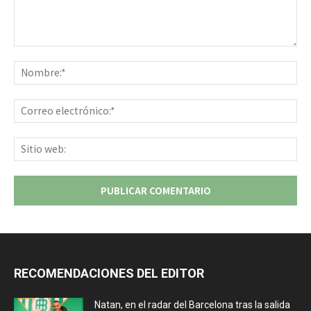
Comentario:
No
Co
ele
Sit
we
RECOMENDACIONES DEL EDITOR
Natan, en el radar del Barcelona tras la salida