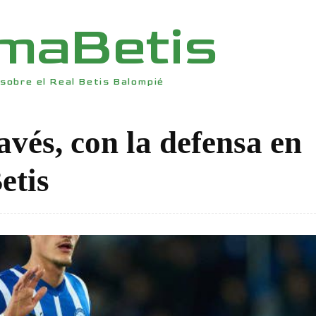
rmaBetis
sobre el Real Betis Balompié
avés, con la defensa en
etis