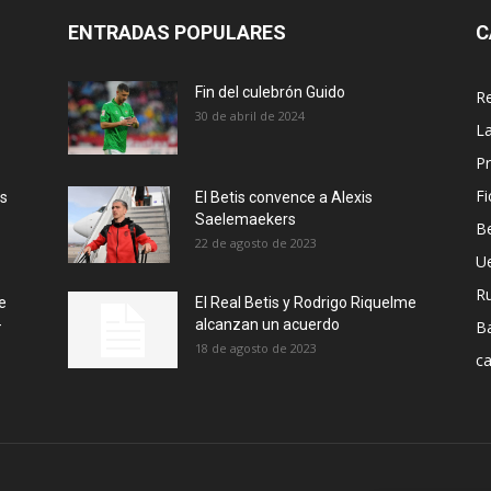
ENTRADAS POPULARES
C
Fin del culebrón Guido
Re
30 de abril de 2024
La
Pr
Fi
ás
El Betis convence a Alexis
Saelemaekers
Be
22 de agosto de 2023
U
R
e
El Real Betis y Rodrigo Riquelme
-
alcanzan un acuerdo
B
18 de agosto de 2023
ca