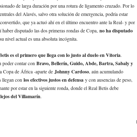
esionado de larga duración por una rotura de ligamento cruzado. Por lo
entrales del Alavés, salvo otra solución de emergencia, podría estar
econvertido, que ya actuó ahí en el último encuentro ante la Real- y por
no ha disputado
 sí haber disputado las dos primeras rondas de Copa,
 su nivel actual es una absoluta incógnita.
Betis es el primero que llega con lo justo al duelo en Vitoria
.
Bravo, Bellerín, Guido, Abde, Bartra, Sabaly y
in poder contar con
Johnny Cardoso
 la Copa de África -aparte de
, aún acumulando
los efectivos justos en defensa
s llegan con
y con ausencias de peso,
nante por estar en la siguiente ronda, donde el Real Betis debe
ejos del Villamarín
.