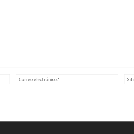
Nombre:*
Correo
electrón