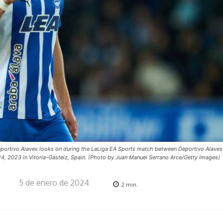
ortivo Alaves looks on during the LaLiga EA Sports match between Deportivo Alaves
, 2023 in Vitoria-Gasteiz, Spain. (Photo by Juan Manuel Serrano Arce/Getty Images)
5 de enero de 2024
2
min.