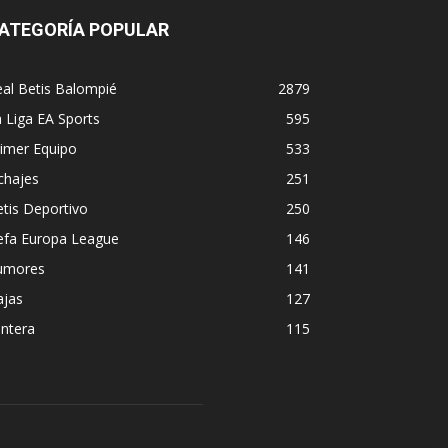
ATEGORÍA POPULAR
al Betis Balompié
2879
 Liga EA Sports
595
imer Equipo
533
chajes
251
tis Deportivo
250
efa Europa League
146
umores
141
ajas
127
ntera
115