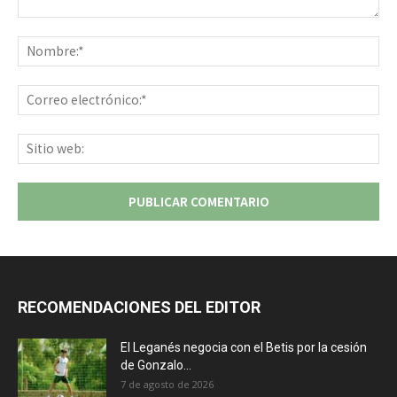
Comentario:
No
Co
ele
Sit
we
RECOMENDACIONES DEL EDITOR
El Leganés negocia con el Betis por la cesión
de Gonzalo...
7 de agosto de 2026