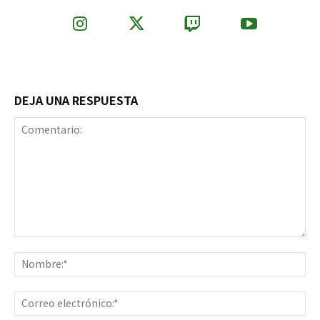
DEJA UNA RESPUESTA
Comentario:
No
Co
ele