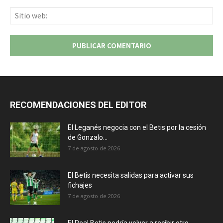
Sit
we
RECOMENDACIONES DEL EDITOR
El Leganés negocia con el Betis por la cesión
de Gonzalo...
7 de agosto de 2026
El Betis necesita salidas para activar sus
fichajes
7 de agosto de 2026
El Real Betis podría volver a recibir otro