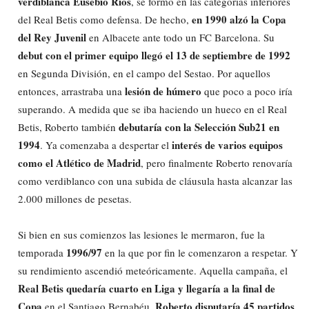
verdiblanca Eusebio Ríos
, se formó en las categorías inferiores
en 1990 alzó la Copa
del Real Betis como defensa. De hecho,
del Rey Juvenil
en Albacete ante todo un FC Barcelona. Su
debut con el primer equipo llegó el 13 de septiembre de 1992
en Segunda División, en el campo del Sestao. Por aquellos
lesión de húmero
entonces, arrastraba una
que poco a poco iría
superando. A medida que se iba haciendo un hueco en el Real
debutaría con la Selección Sub21 en
Betis, Roberto también
1994
interés de varios equipos
. Ya comenzaba a despertar el
como el Atlético de Madrid
, pero finalmente Roberto renovaría
como verdiblanco con una subida de cláusula hasta alcanzar las
2.000 millones de pesetas.
Si bien en sus comienzos las lesiones le mermaron, fue la
1996/97
temporada
en la que por fin le comenzaron a respetar. Y
su rendimiento ascendió meteóricamente. Aquella campaña, el
Real Betis quedaría cuarto en Liga y llegaría a la final de
Copa
Roberto disputaría 45 partidos
en el Santiago Bernabéu.