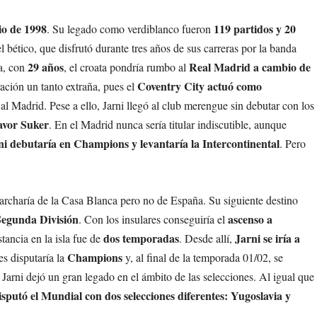
io de 1998
119 partidos y 20
. Su legado como verdiblanco fueron
 bético, que disfrutó durante tres años de sus carreras por la banda
29 años
Real Madrid a cambio de
a, con
, el croata pondría rumbo al
Coventry City actuó como
ación un tanto extraña, pues el
l Madrid. Pese a ello, Jarni llegó al club merengue sin debutar con los
avor Suker
. En el Madrid nunca sería titular indiscutible, aunque
ni debutaría en Champions y levantaría la Intercontinental
. Pero
rcharía de la Casa Blanca pero no de España. Su siguiente destino
Segunda División
ascenso a
. Con los insulares conseguiría el
dos temporadas
Jarni se iría a
stancia en la isla fue de
. Desde allí,
Champions
es disputaría la
y, al final de la temporada 01/02, se
s, Jarni dejó un gran legado en el ámbito de las selecciones. Al igual que
isputó el Mundial con dos selecciones diferentes: Yugoslavia y