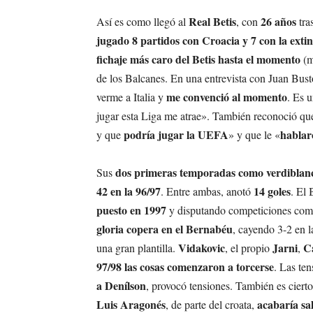
Real Betis
26 años
Así es como llegó al
, con
tra
jugado 8 partidos con Croacia y 7 con la exti
fichaje más caro del Betis hasta el momento
(m
de los Balcanes. En una entrevista con Juan Busto
me convenció al momento
verme a Italia y
. Es 
jugar esta Liga me atrae». También reconoció qu
podría jugar la UEFA
hablar
y que
» y que le «
dos primeras temporadas como verdiblanc
Sus
42 en la 96/97
14 goles
. Entre ambas, anotó
. El
puesto en 1997
y disputando competiciones com
gloria copera en el Bernabéu
, cayendo 3-2 en 
Vidakovic
Jarni
C
una gran plantilla.
, el propio
,
97/98 las cosas comenzaron a torcerse
. Las te
a Denílson
, provocó tensiones. También es ciert
Luis Aragonés
acabaría sa
, de parte del croata,