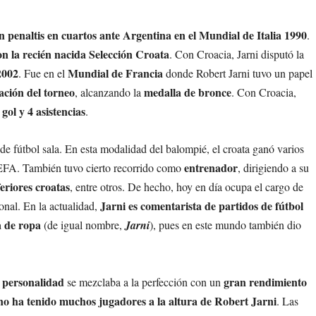
n penaltis en cuartos ante Argentina en el Mundial de Italia 1990
.
n la recién nacida Selección Croata
. Con Croacia, Jarni disputó la
2002
Mundial de Francia
. Fue en el
donde Robert Jarni tuvo un papel
ación del torneo
medalla de bronce
, alcanzando la
. Con Croacia,
gol y 4 asistencias
.
 de fútbol sala. En esta modalidad del balompié, el croata ganó varios
entrenador
EFA. También tuvo cierto recorrido como
, dirigiendo a su
feriores croatas
, entre otros. De hecho, hoy en día ocupa el cargo de
Jarni es comentarista de partidos de fútbol
nal. En la actualidad,
 de ropa
(de igual nombre,
Jarni
), pues en este mundo también dio
.
 personalidad
gran rendimiento
se mezclaba a la perfección con un
no ha tenido muchos jugadores a la altura de Robert Jarni
. Las