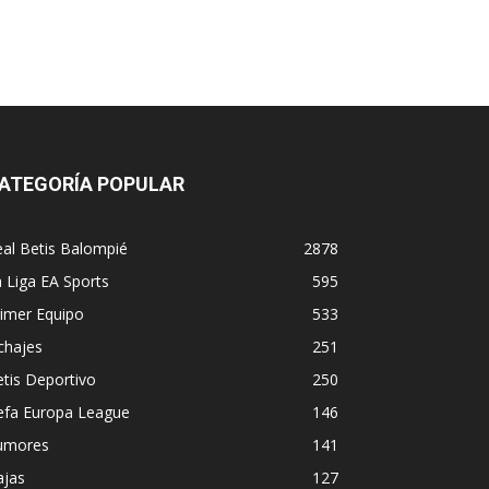
ATEGORÍA POPULAR
al Betis Balompié
2878
 Liga EA Sports
595
imer Equipo
533
chajes
251
tis Deportivo
250
efa Europa League
146
umores
141
ajas
127