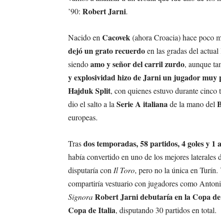
Robert Jarni
’90:
.
Cacovek
Nacido en
(ahora Croacia) hace poco 
dejó un grato recuerdo
en las gradas del actual
amo y señor del carril zurdo
siendo
, aunque ta
y explosividad hizo de Jarni un jugador muy
Hajduk Split
, con quienes estuvo durante cinco
Serie A italiana
B
dio el salto a la
de la mano del
europeas.
dos temporadas, 58 partidos, 4 goles y 1 a
Tras
había convertido en uno de los mejores laterales d
disputaría con
Il Toro
, pero no la única en Turín.
compartiría vestuario con jugadores como Anton
Robert Jarni debutaría en la Copa d
Signora
Copa de Italia
, disputando 30 partidos en total.