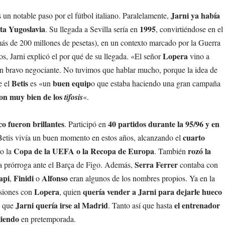
Jarni ya había
s un notable paso por el fútbol italiano. Paralelamente,
nta Yugoslavia
1995
. Su llegada a Sevilla sería en
, convirtiéndose en el
ás de 200 millones de pesetas), en un contexto marcado por la Guerra
Lopera
s, Jarni explicó el por qué de su llegada. «El señor
vino a
un bravo negociante. No tuvimos que hablar mucho, porque la idea de
Betis
buen equip
e el
es «un
o que estaba haciendo una gran campaña
on muy bien de los
tifosis
«.
o fueron brillantes
40 partidos durante la 95/96 y en
. Participó en
cuarto
 Betis vivía un buen momento en estos años, alcanzando el
Copa de la UEFA o la Recopa de Europa
rozó la
o la
. También
Serra Ferrer
la prórroga ante el Barça de Figo. Además,
contaba con
api
Finidi
Alfonso
,
o
eran algunos de los nombres propios. Ya en la
Lopera
quería vender a Jarni para dejarle hueco
nsiones con
, quien
Jarni quería irse al Madrid
el entrenador
o que
. Tanto así que hasta
liendo
en pretemporada.