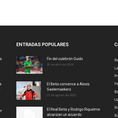
ENTRADAS POPULARES
C
ás
Fin del culebrón Guido
Re
30 de abril de 2024
La
Pr
Fi
e
El Betis convence a Alexis
-
Saelemaekers
Be
22 de agosto de 2023
U
R
El Real Betis y Rodrigo Riquelme
er
alcanzan un acuerdo
B