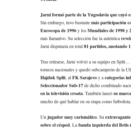
Jarni formó parte de la Yugoslavia que cayó e
más participación co
Sin embargo, tuvo bastante
Eurocopa de 1996
Mundiales de 1998 y 
y los
revel
más llamativo. Su selección fue la auténtica
81 partidos, anotando 1 
Jarni disputaría en total
Tras retirarse, Jarni volvió a su equipo en Split…
torneos nacionales y quedó subcampeón de la U
Hajduk Split
FK Sarajevo
categorías in
, al
y a
Seleccionador Sub-17
de dicho combinado nacio
en la televisión croata
su marca
. También lanzó
mucho de qué hablar en su etapa como futbolista
jugador muy carismático
extravagante
Un
. Su
sobre el césped
banda izquierda del Betis 
. La