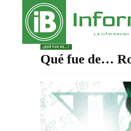
Info
La información 
¿QUÉ FUE DE...?
Qué fue de… Ro