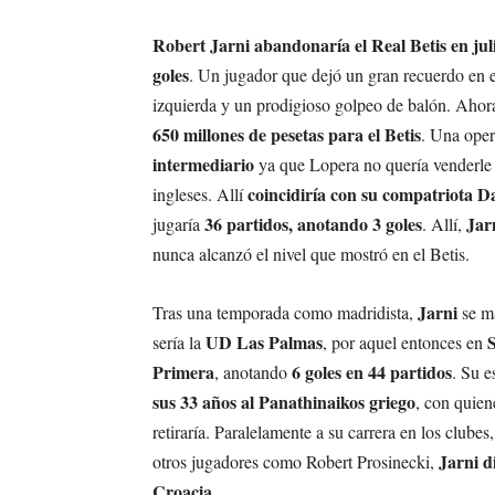
Robert Jarni abandonaría el Real Betis en jul
goles
. Un jugador que dejó un gran recuerdo en el
izquierda y un prodigioso golpeo de balón. Ahor
650 millones de pesetas para el Betis
. Una oper
intermediario
ya que Lopera no quería venderle a
coincidiría con su compatriota D
ingleses. Allí
36 partidos, anotando 3 goles
Jar
jugaría
. Allí,
nunca alcanzó el nivel que mostró en el Betis.
Jarni
Tras una temporada como madridista,
se ma
UD Las Palmas
sería la
, por aquel entonces en
Primera
6 goles en 44 partidos
, anotando
. Su e
sus 33 años al Panathinaikos griego
, con quien
retiraría. Paralelamente a su carrera en los clube
Jarni d
otros jugadores como Robert Prosinecki,
Croacia
.