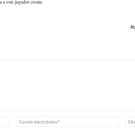
 a este jugador croata.
Ab
Nombre:*
Correo
electrón