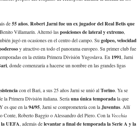
55 años
Robert Jarni fue un ex jugador del Real Betis que
más de
,
posiciones de lateral y extremo
 Benito Villamarín. Alternó las
,
golpeo, velocidad
mbién jugó en ocasiones en el centro del campo. Su
 poderoso
y atractivo en todo el panorama europeo. Su primer club fue
1991
 temporadas en la extinta Primera División Yugoslava. En
, Jarni
ari
, donde comenzaría a hacerse un nombre en las grandes ligas
sistencia
Torino
con el Bari, a sus 25 años Jarni se unió al
. Ya se
una única temporada
e la Primera División italiana. Sería
la que
94/95
Juventus
 Y es que en la
, Jarni se comprometería con la
. Allí
io Conte, Roberto Baggio o Alessandro del Piero. Con la
Vecchia
e la UEFA
levantar a final de temporada la Serie A y la
, además de