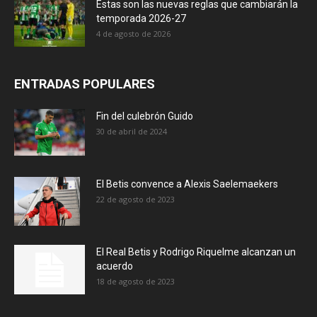
Estas son las nuevas reglas que cambiarán la
temporada 2026-27
4 de agosto de 2026
ENTRADAS POPULARES
Fin del culebrón Guido
30 de abril de 2024
El Betis convence a Alexis Saelemaekers
22 de agosto de 2023
El Real Betis y Rodrigo Riquelme alcanzan un
acuerdo
18 de agosto de 2023