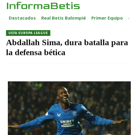
InformaBetis
Destacados
Real Betis Balompié
Primer Equipo
ca
UEFA EUROPA LEAGUE
Abdallah Sima, dura batalla para
la defensa bética