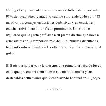
Un jugador que ostenta unos números de futbolista importante,
98% de juego aéreo ganado lo cual no sorprende dado su 1 ’88
m. Altos porcentajes en acciones defensivas y en ocasiones
creadas, reivindicando un físico prominente. Un extremo
izquierdo que le gusta perfilarse a su pierna diestra, que lleva a
estas alturas de la temporada más de 1000 minutos disputados,
habiendo sido relevante en los últimos 3 encuentros marcando 4
goles.
El Betis por su parte, se le presenta una primera prueba de fuego,
en la que pretenderá frenar a este talentoso futbolista y sus
destacables actuaciones que vienen siendo habitual en su juego.
- publicidad -