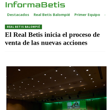
InformaBetis
Destacados
Real Betis Balompié
Primer Equipo
ca
REAL BETIS BALOMPIÉ
El Real Betis inicia el proceso de
venta de las nuevas acciones