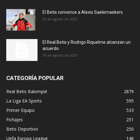
El Betis convence a Alexis Saelemaekers
22 de agosto de 2023
El Real Betis y Rodrigo Riquelme alcanzan un
acuerdo
18 de agosto de 2023
CATEGORÍA POPULAR
Real Betis Balompié
2879
La Liga EA Sports
595
Primer Equipo
533
Fichajes
251
Betis Deportivo
250
Uefa Europa League
146