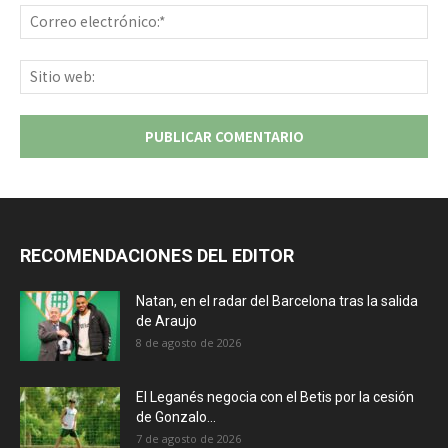
Co
ele
Sit
we
RECOMENDACIONES DEL EDITOR
Natan, en el radar del Barcelona tras la salida
de Araujo
8 de agosto de 2026
El Leganés negocia con el Betis por la cesión
de Gonzalo...
7 de agosto de 2026