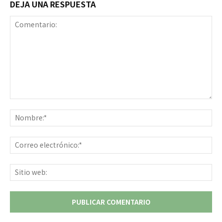
DEJA UNA RESPUESTA
Comentario:
No
Co
ele
Sit
we