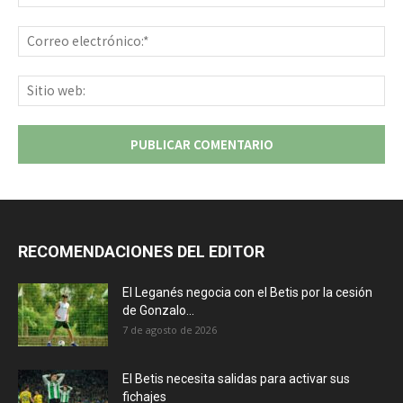
Co
ele
Sit
we
RECOMENDACIONES DEL EDITOR
El Leganés negocia con el Betis por la cesión
de Gonzalo...
7 de agosto de 2026
El Betis necesita salidas para activar sus
fichajes