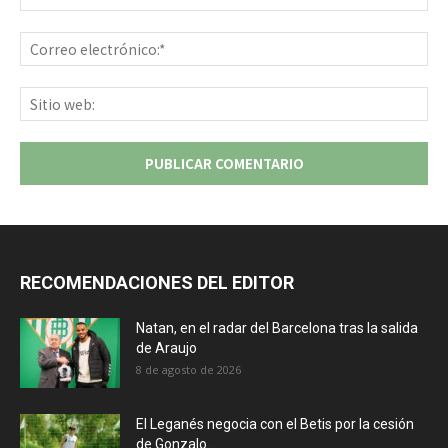
Co
ele
Sit
we
RECOMENDACIONES DEL EDITOR
Natan, en el radar del Barcelona tras la salida
de Araujo
8 de agosto de 2026
El Leganés negocia con el Betis por la cesión
de Gonzalo...