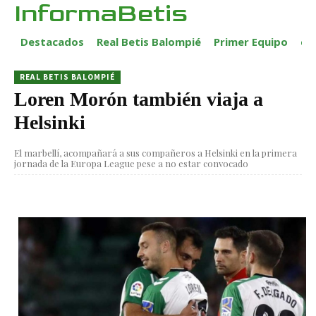
InformaBetis
Destacados
Real Betis Balompié
Primer Equipo
ca
REAL BETIS BALOMPIÉ
Loren Morón también viaja a
Helsinki
El marbellí, acompañará a sus compañeros a Helsinki en la primera
jornada de la Europa League pese a no estar convocado