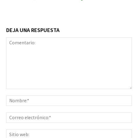
DEJA UNA RESPUESTA
Comentario:
No
Co
ele
Sit