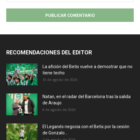
we
RECOMENDACIONES DEL EDITOR
La afición del Betis vuelve a demostrar que no
tiene techo
10 de agosto de 2026
Natan, en el radar del Barcelona tras la salida
de Araujo
8 de agosto de 2026
El Leganés negocia con el Betis por la cesión
de Gonzalo...
7 de agosto de 2026