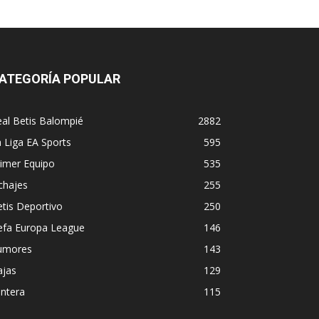
ATEGORÍA POPULAR
al Betis Balompié
2882
 Liga EA Sports
595
imer Equipo
535
chajes
255
tis Deportivo
250
efa Europa League
146
umores
143
ajas
129
ntera
115