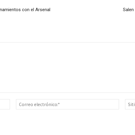
renamientos con el Arsenal
Salen 
Nombre:*
Correo
electrón