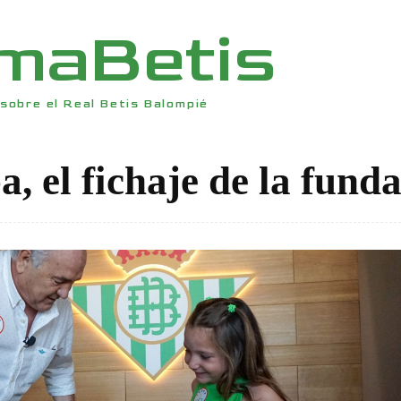
rmaBetis
sobre el Real Betis Balompié
, el fichaje de la fund