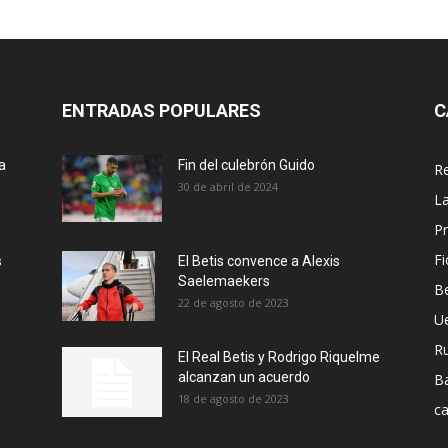
ENTRADAS POPULARES
C
a
Fin del culebrón Guido
Re
30 de abril de 2024
La
Pr
Fi
s
El Betis convence a Alexis
Saelemaekers
Be
22 de agosto de 2023
U
R
El Real Betis y Rodrigo Riquelme
alcanzan un acuerdo
B
18 de agosto de 2023
ca