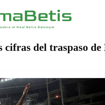
rmaBetis
sobre el Real Betis Balompié
as cifras del traspaso de