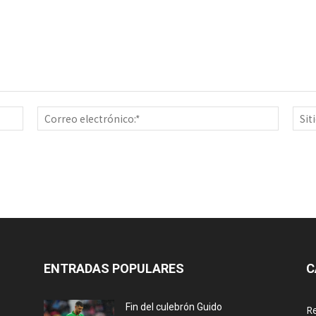
Nombre:*
Correo
electrón
ENTRADAS POPULARES
C
Fin del culebrón Guido
Re