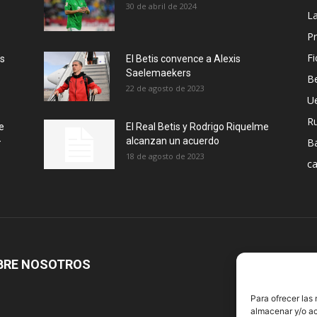
30 de abril de 2024
La
Pr
Fi
ás
El Betis convence a Alexis
Saelemaekers
Be
22 de agosto de 2023
U
R
e
El Real Betis y Rodrigo Riquelme
-
alcanzan un acuerdo
B
18 de agosto de 2023
ca
BRE NOSOTROS
S
Para ofrecer las
almacenar y/o ac