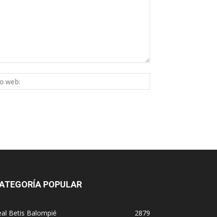
Sitio
ico:*
web:
ATEGORÍA POPULAR
al Betis Balompié
2879