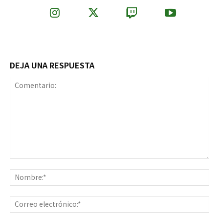
DEJA UNA RESPUESTA
Comentario:
No
Co
ele