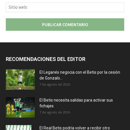
Sit
we
RECOMENDACIONES DEL EDITOR
El Leganés negocia con el Betis por la cesión
de Gonzalo...
7 de agosto de 2026
El Betis necesita salidas para activar sus
fichajes
7 de agosto de 2026
El Real Betis podría volver a recibir otro