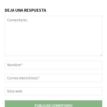
DEJA UNA RESPUESTA
Comentario:
No
Co
ele
Sit
we