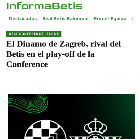
InformaBetis
Destacados
Real Betis Balompié
Primer Equipo
ca
UEFA CONFERENCE LEAGUE
El Dinamo de Zagreb, rival del
Betis en el play-off de la
Conference