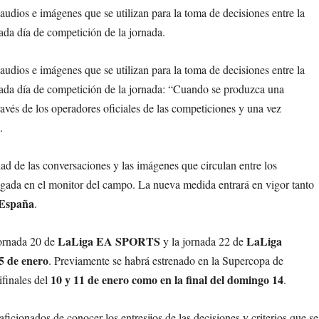
audios e imágenes que se utilizan para la toma de decisiones entre la
cada día de competición de la jornada.
audios e imágenes que se utilizan para la toma de decisiones entre la
e cada día de competición de la jornada: “Cuando se produzca una
ravés de los operadores oficiales de las competiciones y una vez
.
dad de las conversaciones y las imágenes que circulan entre los
ugada en el monitor del campo. La nueva medida entrará en vigor tanto
 España
.
LaLiga EA SPORTS
LaLiga
jornada 20 de
y la jornada 22 de
15 de enero
. Previamente se habrá estrenado en la Supercopa de
10 y 11 de enero como en la final del domingo 14
finales del
.
ficionados de conocer los entresijos de las decisiones y criterios que se