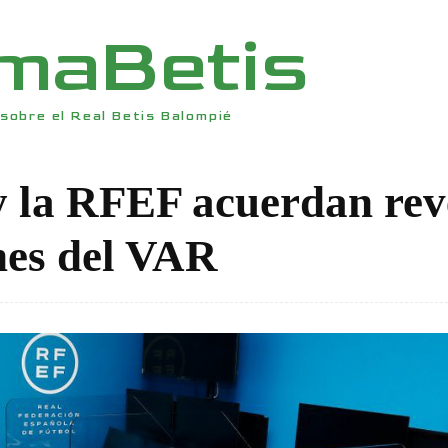
rmaBetis
sobre el Real Betis Balompié
y la RFEF acuerdan rev
nes del VAR