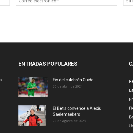
electrón
ENTRADAS POPULARES
C
a
Fin del culebrón Guido
Re
30 de abril de 2024
La
Pr
Fi
s
El Betis convence a Alexis
Saelemaekers
Be
22 de agosto de 2023
U