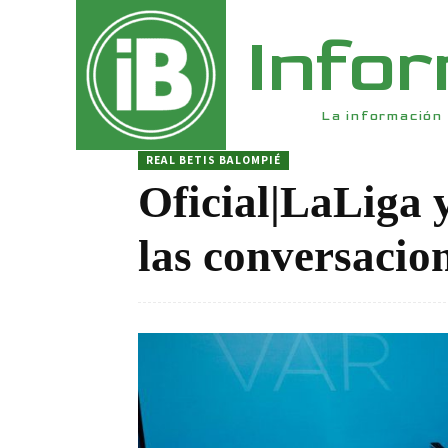
Info
La información 
REAL BETIS BALOMPIÉ
Oficial|LaLiga 
las conversacio