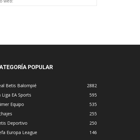
ico:*
web:
ATEGORÍA POPULAR
al Betis Balompié
2882
 Liga EA Sports
595
imer Equipo
535
chajes
255
tis Deportivo
250
efa Europa League
146