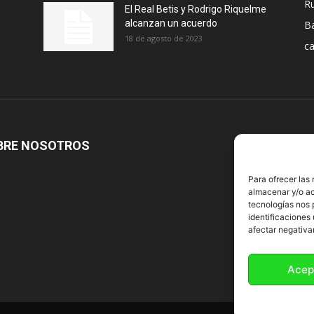
R
El Real Betis y Rodrigo Riquelme
alcanzan un acuerdo
B
18 de agosto de 2023
ca
BRE NOSOTROS
S
Para ofrecer las
almacenar y/o ac
tecnologías nos 
identificaciones 
afectar negativa
Acep