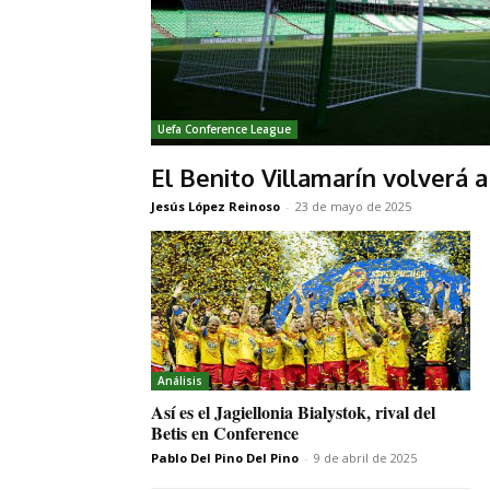
Uefa Conference League
El Benito Villamarín volverá a 
Jesús López Reinoso
-
23 de mayo de 2025
Análisis
Así es el Jagiellonia Bialystok, rival del
Betis en Conference
Pablo Del Pino Del Pino
-
9 de abril de 2025