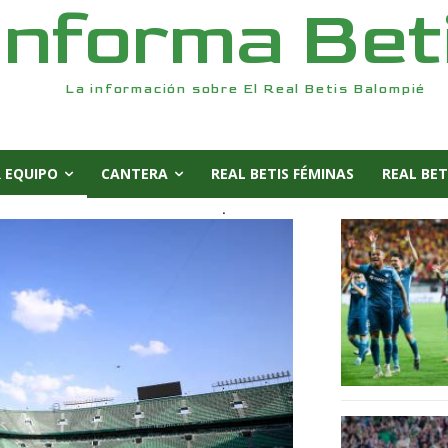
Informa Bet
La información sobre El Real Betis Balompié
 EQUIPO
CANTERA
REAL BETIS FÉMINAS
REAL BET
.