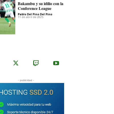
Bakambu y su idilio con la
Conference League
Pablo Del Pino Del Pino
-
11 de abril de 2025
- publicidad -