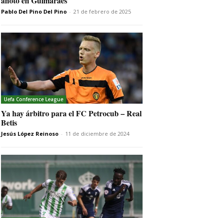
anotó en Guimaraes
Pablo Del Pino Del Pino
-
21 de febrero de 2025
Uefa Conference League
Ya hay árbitro para el FC Petrocub – Real
Betis
Jesús López Reinoso
-
11 de diciembre de 2024