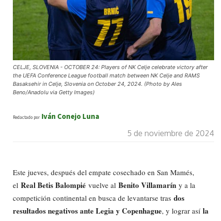
CELJE, SLOVENIA - OCTOBER 24: Players of NK Celje celebrate victory after
the UEFA Conference League football match between NK Celje and RAMS
Basaksehir in Celje, Slovenia on October 24, 2024. (Photo by Ales
Beno/Anadolu via Getty Images)
Iván Conejo Luna
Redactado por
5 de noviembre de 2024
Este jueves, después del empate cosechado en San Mamés,
Real Betis Balompié
Benito Villamarín
el
vuelve al
y a la
dos
competición continental en busca de levantarse tras
resultados negativos ante Legia y Copenhague
la
, y lograr así