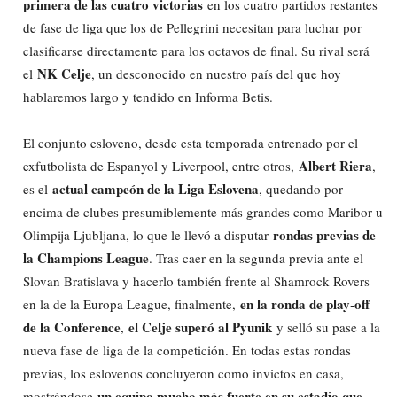
primera de las cuatro victorias
en los cuatro partidos restantes
de fase de liga que los de Pellegrini necesitan para luchar por
clasificarse directamente para los octavos de final. Su rival será
NK Celje
el
, un desconocido en nuestro país del que hoy
hablaremos largo y tendido en Informa Betis.
El conjunto esloveno, desde esta temporada entrenado por el
Albert Riera
exfutbolista de Espanyol y Liverpool, entre otros,
,
actual campeón de la Liga Eslovena
es el
, quedando por
encima de clubes presumiblemente más grandes como Maribor u
rondas previas de
Olimpija Ljubljana, lo que le llevó a disputar
la Champions League
. Tras caer en la segunda previa ante el
Slovan Bratislava y hacerlo también frente al Shamrock Rovers
en la ronda de play-off
en la de la Europa League, finalmente,
de la Conference
el Celje superó al Pyunik
,
y selló su pase a la
nueva fase de liga de la competición. En todas estas rondas
previas, los eslovenos concluyeron como invictos en casa,
un equipo mucho más fuerte en su estadio que
mostrándose