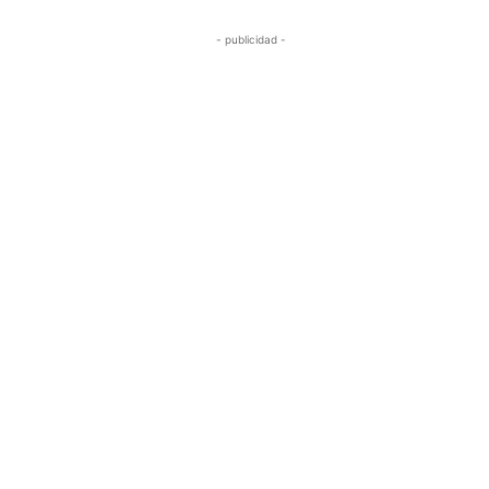
- publicidad -