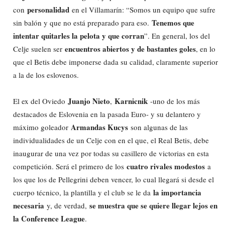
personalidad
con
en el Villamarín: “Somos un equipo que sufre
Tenemos que
sin balón y que no está preparado para eso.
intentar quitarles la pelota y que corran
”. En general, los del
encuentros abiertos y de bastantes goles
Celje suelen ser
, en lo
que el Betis debe imponerse dada su calidad, claramente superior
a la de los eslovenos.
Juanjo Nieto
Karnicnik
El ex del Oviedo
,
-uno de los más
destacados de Eslovenia en la pasada Euro- y su delantero y
Armandas Kucys
máximo goleador
son algunas de las
individualidades de un Celje con en el que, el Real Betis, debe
inaugurar de una vez por todas su casillero de victorias en esta
cuatro rivales modestos
competición. Será el primero de los
a
los que los de Pellegrini deben vencer, lo cual llegará si desde el
la importancia
cuerpo técnico, la plantilla y el club se le da
necesaria
se muestra que se quiere llegar lejos en
y, de verdad,
la Conference League
.