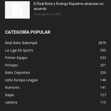
El Real Betis y Rodrigo Riquelme alcanzan un
acuerdo
18 de agosto de 2023
CATEGORÍA POPULAR
Real Betis Balompié
2879
La Liga EA Sports
595
Primer Equipo
533
Fichajes
251
Betis Deportivo
250
Uefa Europa League
146
Rumores
141
Bajas
127
cantera
115