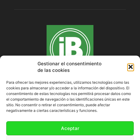
Gestionar el consentimiento
de las cookies
Para ofrecer las mejores experiencias, utilizamos tecnologías como las
cookies para almacenar y/o acceder a la información del dispositivo. El
SOBRE NOSOTROS
consentimiento de estas tecnologías nos permitirá procesar datos como
el comportamiento de navegación o las identificaciones únicas en este
sitio. No consentir o retirar el consentimiento, puede afectar
negativamente a ciertas características y funciones.
SÍGUENOS
Aceptar