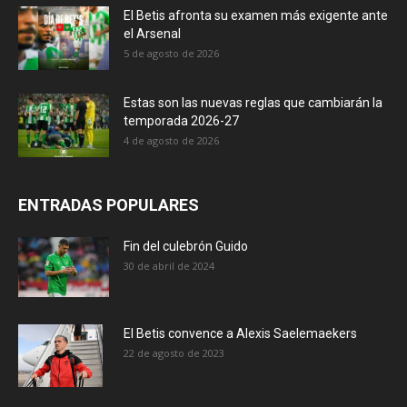
El Betis afronta su examen más exigente ante
el Arsenal
5 de agosto de 2026
Estas son las nuevas reglas que cambiarán la
temporada 2026-27
4 de agosto de 2026
ENTRADAS POPULARES
Fin del culebrón Guido
30 de abril de 2024
El Betis convence a Alexis Saelemaekers
22 de agosto de 2023