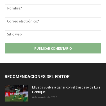
Comentario:
No
Co
ele
Sit
we
RECOMENDACIONES DEL EDITOR
El Betis vuelve a ganar con el traspaso de Luiz
Henrique
6 de agosto de 2026