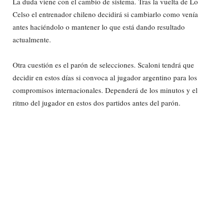
La duda viene con el cambio de sistema. Tras la vuelta de Lo
Celso el entrenador chileno decidirá si cambiarlo como venía
antes haciéndolo o mantener lo que está dando resultado
actualmente.
Otra cuestión es el parón de selecciones. Scaloni tendrá que
decidir en estos días si convoca al jugador argentino para los
compromisos internacionales. Dependerá de los minutos y el
ritmo del jugador en estos dos partidos antes del parón.