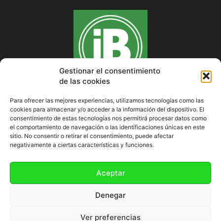
Gestionar el consentimiento
de las cookies
Para ofrecer las mejores experiencias, utilizamos tecnologías como las
cookies para almacenar y/o acceder a la información del dispositivo. El
SOBRE NOSOTROS
consentimiento de estas tecnologías nos permitirá procesar datos como
el comportamiento de navegación o las identificaciones únicas en este
sitio. No consentir o retirar el consentimiento, puede afectar
negativamente a ciertas características y funciones.
SÍGUENOS
Aceptar
Denegar
Ver preferencias