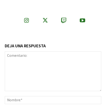
DEJA UNA RESPUESTA
Comentario:
No