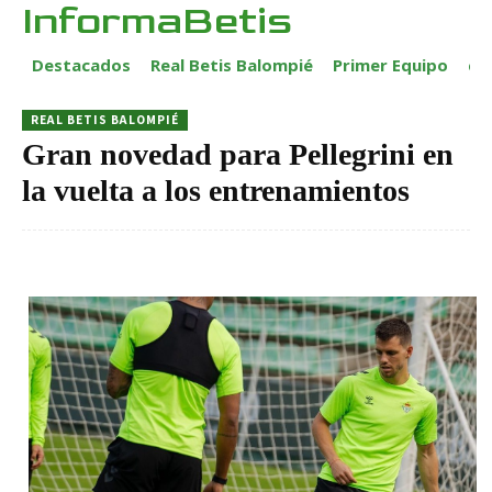
InformaBetis
Destacados
Real Betis Balompié
Primer Equipo
ca
REAL BETIS BALOMPIÉ
Gran novedad para Pellegrini en
la vuelta a los entrenamientos