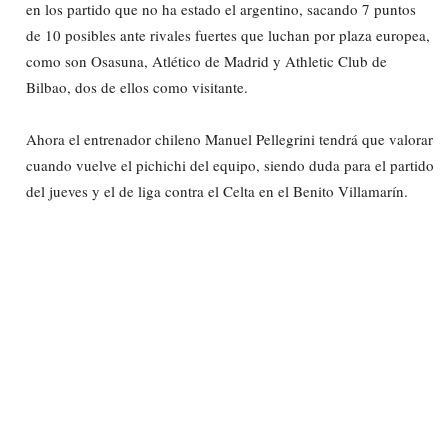
en los partido que no ha estado el argentino, sacando 7 puntos
de 10 posibles ante rivales fuertes que luchan por plaza europea,
como son Osasuna, Atlético de Madrid y Athletic Club de
Bilbao, dos de ellos como visitante.
Ahora el entrenador chileno Manuel Pellegrini tendrá que valorar
cuando vuelve el pichichi del equipo, siendo duda para el partido
del jueves y el de liga contra el Celta en el Benito Villamarín.