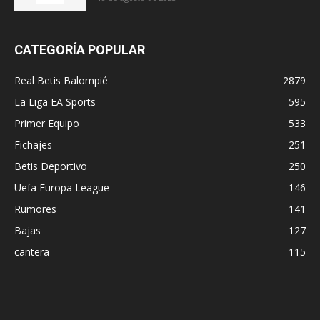
CATEGORÍA POPULAR
Real Betis Balompié
2879
La Liga EA Sports
595
Primer Equipo
533
Fichajes
251
Betis Deportivo
250
Uefa Europa League
146
Rumores
141
Bajas
127
cantera
115