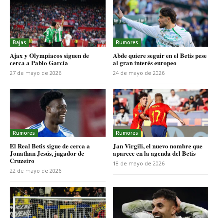
Bajas
Rumores
Ajax y Olympiacos siguen de
Abde quiere seguir en el Betis pese
cerca a Pablo García
al gran interés europeo
27 de mayo de 2026
24 de mayo de 2026
Rumores
Rumores
El Real Betis sigue de cerca a
Jan Virgili, el nuevo nombre que
Jonathan Jesús, jugador de
aparece en la agenda del Betis
Cruzeiro
18 de mayo de 2026
22 de mayo de 2026