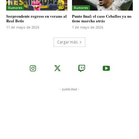
Rumores
Rumores
Sorprendente regreso en verano al
Punto final: el caso Ceballos ya no
Real Betis
tiene marcha atrás
11 de mayo de 2026
1 de mayo de 2026
Cargar más
- publicidad -