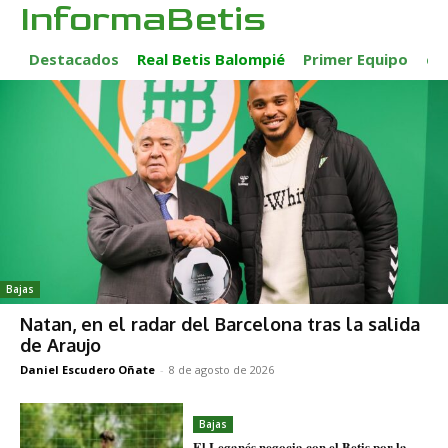
InformaBetis
Destacados
Real Betis Balompié
Primer Equipo
ca
Bajas
Natan, en el radar del Barcelona tras la salida
de Araujo
Daniel Escudero Oñate
-
8 de agosto de 2026
Bajas
El Leganés negocia con el Betis por la