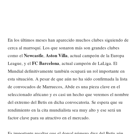
En los últimos meses han aparecido muchos clubes siguiendo de
cerca al marroquí. Los que sonaron más son grandes clubes
Newcastle
Aston Villa
como el
,
, actual campeón de la Europa
FC Barcelona
League, y el
, actual campeón de LaLiga. El
Mundial definitivamente también ocupará un rol importante en
esta situación. A pesar de que aún no ha sido confirmada la lista
de convocados de Marruecos, Abde es una pieza clave en el
seleccionado africano y es casi un hecho que veremos el nombre
del extremo del Betis en dicha convocatoria. Se espera que su
rendimiento en la cita mundialista sea muy alto y ese será un
factor clave para su atractivo en el mercado.
Es importante resaltar que el dorsal número diez del Betis aún