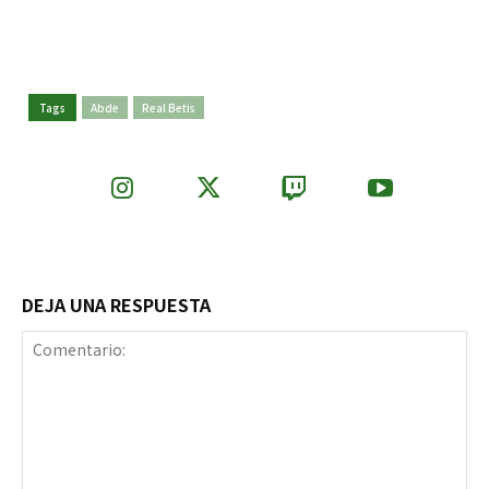
Tags
Abde
Real Betis
DEJA UNA RESPUESTA