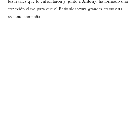
Antony
los rivales que lo enfrentaron y, junto a
, ha formado una
conexión clave para que el Betis alcanzara grandes cosas esta
reciente campaña.