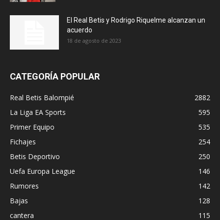
El Real Betis y Rodrigo Riquelme alcanzan un
acuerdo
18 de agosto de 2023
CATEGORÍA POPULAR
Real Betis Balompié
2882
La Liga EA Sports
595
Primer Equipo
535
Fichajes
254
Betis Deportivo
250
Uefa Europa League
146
Rumores
142
Bajas
128
cantera
115