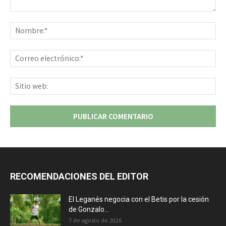
Comentario:
No
Co
ele
Sit
we
RECOMENDACIONES DEL EDITOR
El Leganés negocia con el Betis por la cesión
de Gonzalo...
7 de agosto de 2026