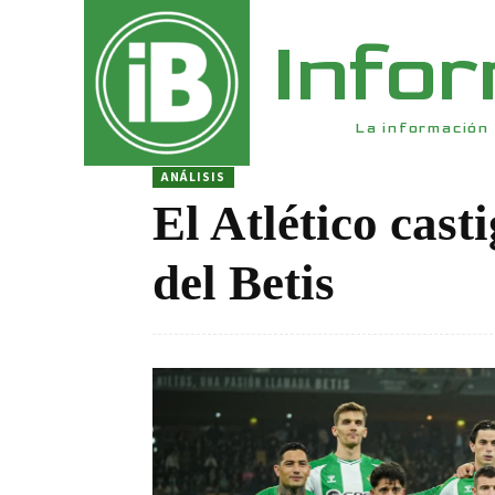
Info
La información 
ANÁLISIS
El Atlético cast
del Betis