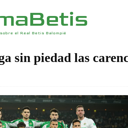
rmaBetis
sobre el Real Betis Balompié
iga sin piedad las caren