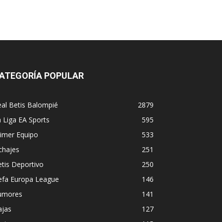
ATEGORÍA POPULAR
al Betis Balompié
2879
 Liga EA Sports
595
imer Equipo
533
chajes
251
tis Deportivo
250
efa Europa League
146
umores
141
ajas
127