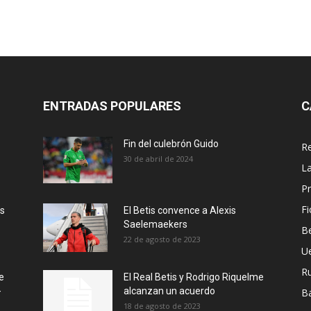
ENTRADAS POPULARES
C
Fin del culebrón Guido
Re
30 de abril de 2024
La
Pr
Fi
ás
El Betis convence a Alexis
Saelemaekers
Be
22 de agosto de 2023
U
R
e
El Real Betis y Rodrigo Riquelme
-
alcanzan un acuerdo
B
18 de agosto de 2023