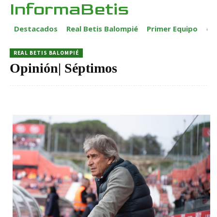
InformaBetis
Destacados
Real Betis Balompié
Primer Equipo
ca
REAL BETIS BALOMPIÉ
Opinión| Séptimos