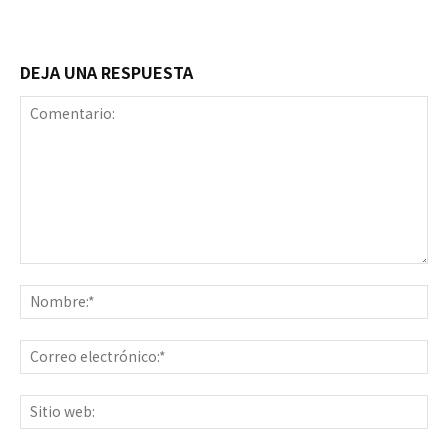
DEJA UNA RESPUESTA
Comentario:
No
Co
ele
Sit
we