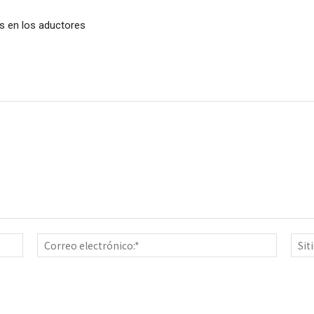
as en los aductores
Nombre:*
Correo
electrón