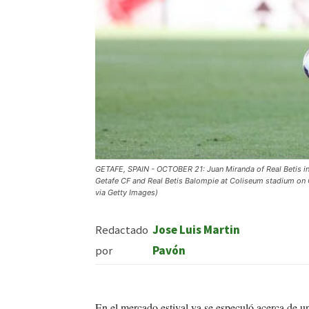
GETAFE, SPAIN - OCTOBER 21: Juan Miranda of Real Betis in
Getafe CF and Real Betis Balompie at Coliseum stadium on 
via Getty Images)
Redactado
Jose Luis Martin
por
Pavón
En el mercado estival ya se especuló acerca de u