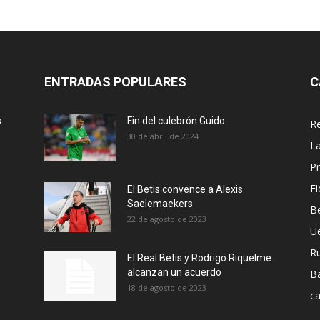
ENTRADAS POPULARES
C
s
Fin del culebrón Guido
Re
30 de abril de 2024
La
Pr
Fi
El Betis convence a Alexis
Saelemaekers
Be
22 de agosto de 2023
U
R
El Real Betis y Rodrigo Riquelme
alcanzan un acuerdo
B
18 de agosto de 2023
ca