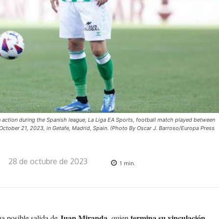
 action during the Spanish league, La Liga EA Sports, football match played between
October 21, 2023, in Getafe, Madrid, Spain. (Photo By Oscar J. Barroso/Europa Press
28 de octubre de 2023
1
min.
Juan Miranda
termina su vinculación
na posible salida de
, quien