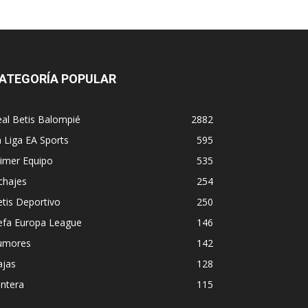
ATEGORÍA POPULAR
al Betis Balompié
2882
 Liga EA Sports
595
imer Equipo
535
chajes
254
tis Deportivo
250
efa Europa League
146
umores
142
ajas
128
ntera
115