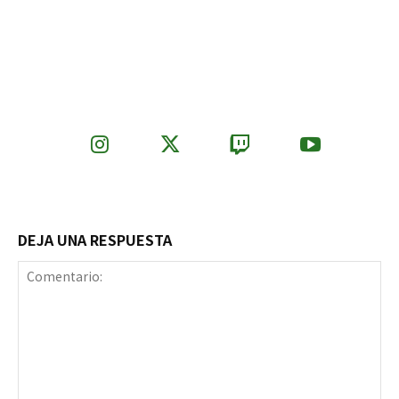
DEJA UNA RESPUESTA