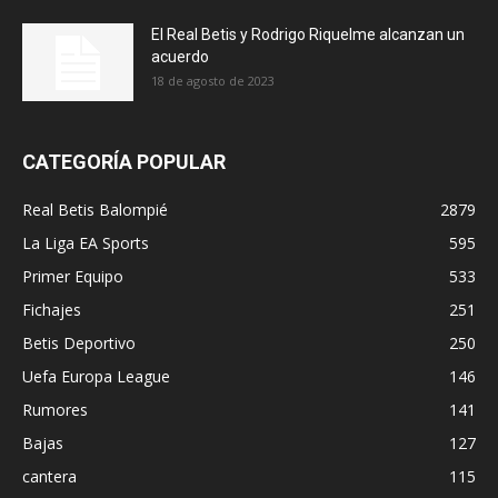
El Real Betis y Rodrigo Riquelme alcanzan un
acuerdo
18 de agosto de 2023
CATEGORÍA POPULAR
Real Betis Balompié
2879
La Liga EA Sports
595
Primer Equipo
533
Fichajes
251
Betis Deportivo
250
Uefa Europa League
146
Rumores
141
Bajas
127
cantera
115