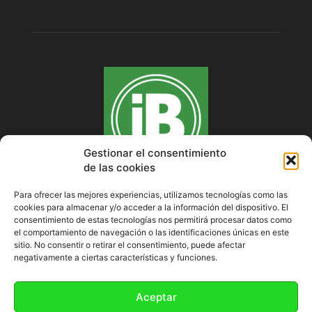
Gestionar el consentimiento
de las cookies
Para ofrecer las mejores experiencias, utilizamos tecnologías como las
cookies para almacenar y/o acceder a la información del dispositivo. El
SOBRE NOSOTROS
consentimiento de estas tecnologías nos permitirá procesar datos como
el comportamiento de navegación o las identificaciones únicas en este
sitio. No consentir o retirar el consentimiento, puede afectar
negativamente a ciertas características y funciones.
SÍGUENOS
Aceptar