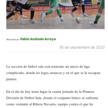
Pablo Andrade Arroyo
Redactado por
30 de septiembre de 2023
La sección de futbol sala está teniendo un inicio de liga
complicado, donde no logra arrancar y en el que se le escapan
puntos.
En el día de hoy tenía lugar la cuarta jornada de la Primera
División de Fútbol Sala, donde el conjunto bético se enfrenta
como visitante al Ribera Navarra, equipo contra el que ha