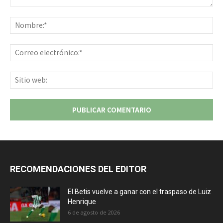
Comentario:
No
Co
ele
Sit
we
RECOMENDACIONES DEL EDITOR
El Betis vuelve a ganar con el traspaso de Luiz
Henrique
6 de agosto de 2026