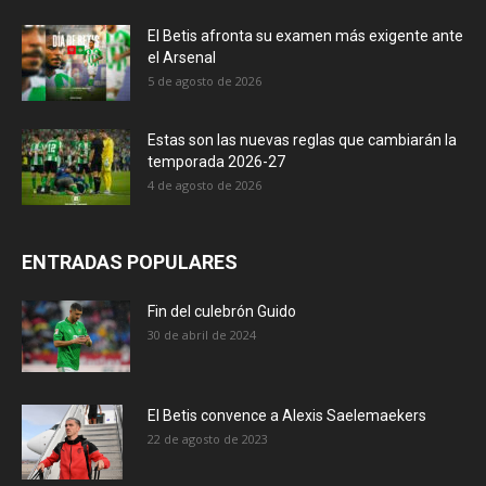
El Betis afronta su examen más exigente ante
el Arsenal
5 de agosto de 2026
Estas son las nuevas reglas que cambiarán la
temporada 2026-27
4 de agosto de 2026
ENTRADAS POPULARES
Fin del culebrón Guido
30 de abril de 2024
El Betis convence a Alexis Saelemaekers
22 de agosto de 2023