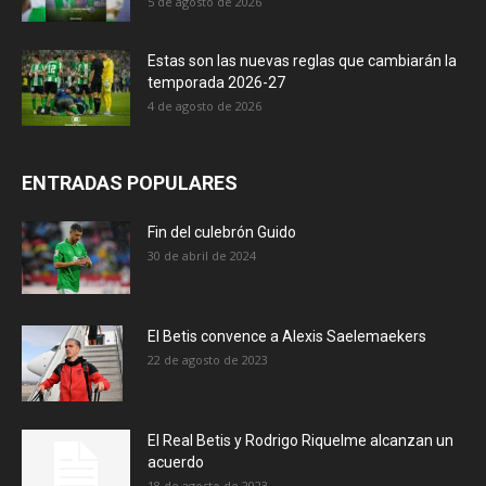
5 de agosto de 2026
Estas son las nuevas reglas que cambiarán la
temporada 2026-27
4 de agosto de 2026
ENTRADAS POPULARES
Fin del culebrón Guido
30 de abril de 2024
El Betis convence a Alexis Saelemaekers
22 de agosto de 2023
El Real Betis y Rodrigo Riquelme alcanzan un
acuerdo
18 de agosto de 2023