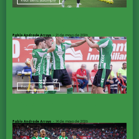
Real Betis Balompié
Tarde de despedidas en La Cartuja
para cerrar la temporada
Pablo Andrade Arroyo
-
21 de mayo de 2026
Real Betis Balompié
El Betis Deportivo jugará en La
Cartuja
Pablo Andrade Arroyo
-
14 de mayo de 2026