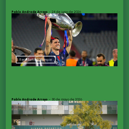
un acuerdo por Sergi Altimira
Pablo Andrade Arroyo
-
24 de junio de 2026
Real Betis Balompié
Fabián Ruiz conquista su segunda
Champions y agranda el orgullo de
la cantera bética
Pablo Andrade Arroyo
-
30 de mayo de 2026