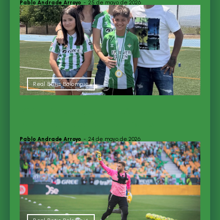
Pablo Andrade Arroyo
-
25 de mayo de 2026
Real Betis Balompié
Kilian Castro, campeón de
Andalucía con el Real Betis
Pablo Andrade Arroyo
-
24 de mayo de 2026