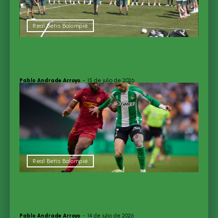
Real Betis Balompié
El Betis confirma su ultimo partido
de pretemporada
Pablo Andrade Arroyo
-
15 de julio de 2026
Real Betis Balompié
Confirmado finalmente el horario
del Valencia-Betis
Pablo Andrade Arroyo
-
14 de julio de 2026