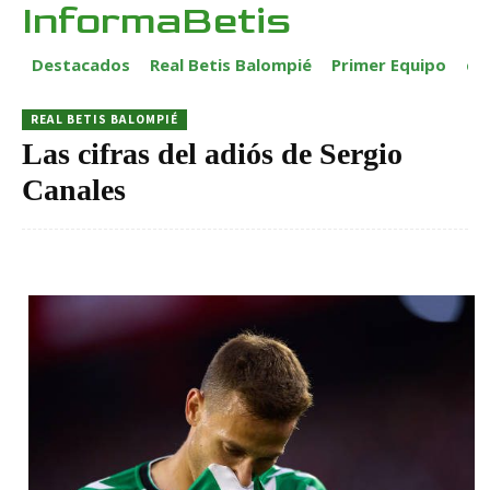
InformaBetis
Destacados
Real Betis Balompié
Primer Equipo
ca
REAL BETIS BALOMPIÉ
Las cifras del adiós de Sergio
Canales