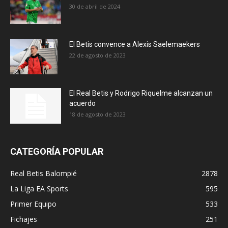
30 de abril de 2024
El Betis convence a Alexis Saelemaekers
22 de agosto de 2023
El Real Betis y Rodrigo Riquelme alcanzan un
acuerdo
18 de agosto de 2023
CATEGORÍA POPULAR
Real Betis Balompié
2878
La Liga EA Sports
595
Primer Equipo
533
Fichajes
251