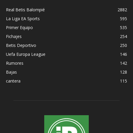
Real Betis Balompié
2882
La Liga EA Sports
595
Primer Equipo
535
Fichajes
254
Betis Deportivo
250
Uefa Europa League
146
Rumores
142
Bajas
128
cantera
115