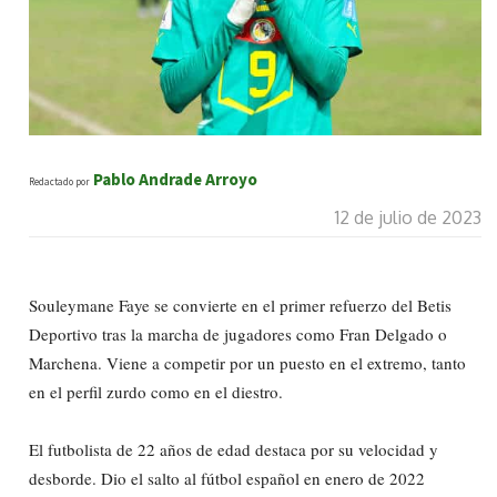
Pablo Andrade Arroyo
Redactado por
12 de julio de 2023
Souleymane Faye se convierte en el primer refuerzo del Betis
Deportivo tras la marcha de jugadores como Fran Delgado o
Marchena. Viene a competir por un puesto en el extremo, tanto
en el perfil zurdo como en el diestro.
El futbolista de 22 años de edad destaca por su velocidad y
desborde. Dio el salto al fútbol español en enero de 2022