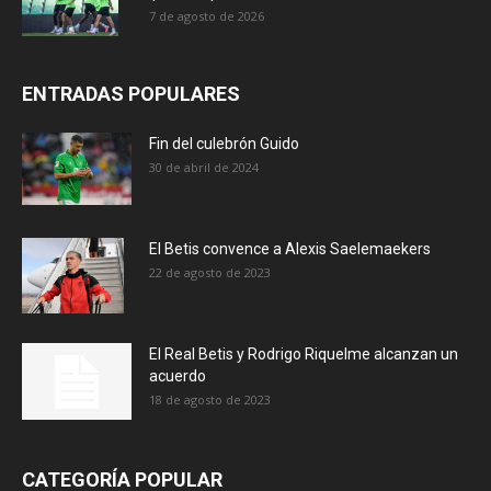
7 de agosto de 2026
ENTRADAS POPULARES
Fin del culebrón Guido
30 de abril de 2024
El Betis convence a Alexis Saelemaekers
22 de agosto de 2023
El Real Betis y Rodrigo Riquelme alcanzan un
acuerdo
18 de agosto de 2023
CATEGORÍA POPULAR