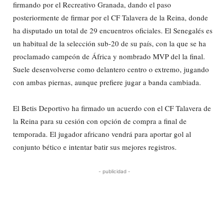
firmando por el Recreativo Granada, dando el paso
posteriormente de firmar por el CF Talavera de la Reina, donde
ha disputado un total de 29 encuentros oficiales. El Senegalés es
un habitual de la selección sub-20 de su país, con la que se ha
proclamado campeón de África y nombrado MVP del la final.
Suele desenvolverse como delantero centro o extremo, jugando
con ambas piernas, aunque prefiere jugar a banda cambiada.
El Betis Deportivo ha firmado un acuerdo con el CF Talavera de
la Reina para su cesión con opción de compra a final de
temporada. El jugador africano vendrá para aportar gol al
conjunto bético e intentar batir sus mejores registros.
- publicidad -