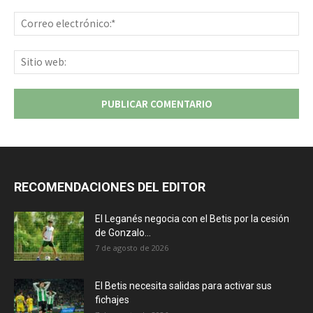
Co
ele
Sit
we
RECOMENDACIONES DEL EDITOR
El Leganés negocia con el Betis por la cesión
de Gonzalo...
7 de agosto de 2026
El Betis necesita salidas para activar sus
fichajes