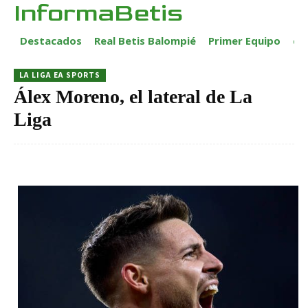
InformaBetis
Destacados
Real Betis Balompié
Primer Equipo
ca
LA LIGA EA SPORTS
Álex Moreno, el lateral de La
Liga