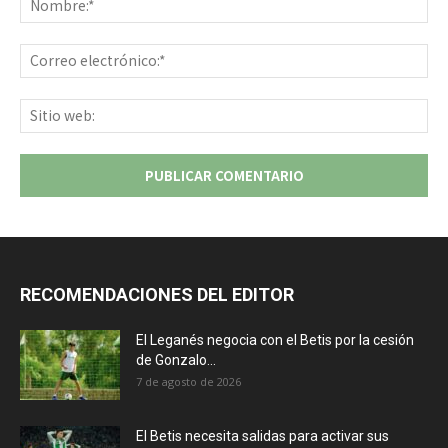
Co
ele
Sit
we
RECOMENDACIONES DEL EDITOR
El Leganés negocia con el Betis por la cesión
de Gonzalo...
7 de agosto de 2026
El Betis necesita salidas para activar sus