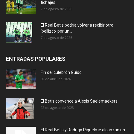
fichajes
7 de agosto de 2026
El Real Betis podría volver a recibir otro
‘pellizco’ por un...
7 de agosto de 2026
ENTRADAS POPULARES
Fin del culebrón Guido
30 de abril de 2024
El Betis convence a Alexis Saelemaekers
22 de agosto de 2023
El Real Betis y Rodrigo Riquelme alcanzan un