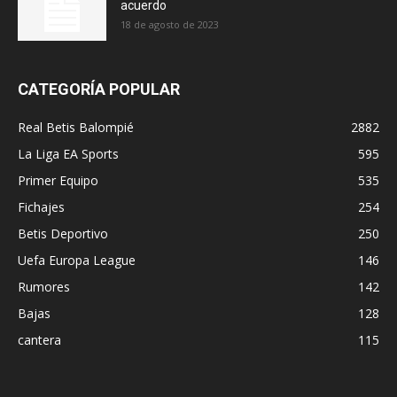
acuerdo
18 de agosto de 2023
CATEGORÍA POPULAR
Real Betis Balompié
2882
La Liga EA Sports
595
Primer Equipo
535
Fichajes
254
Betis Deportivo
250
Uefa Europa League
146
Rumores
142
Bajas
128
cantera
115