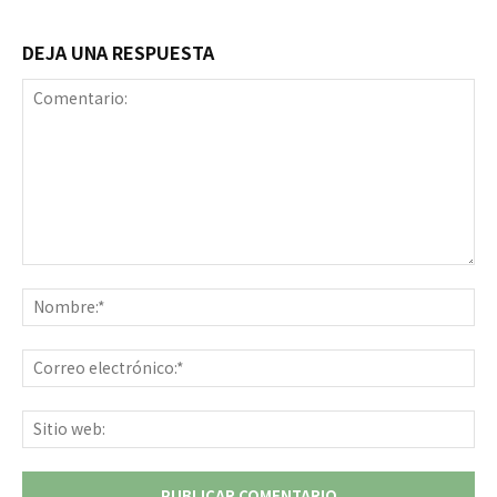
DEJA UNA RESPUESTA
Comentario:
No
Co
ele
Sit
we