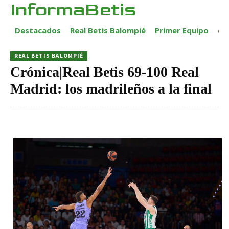
InformaBetis
Destacados
Real Betis Balompié
Primer Equipo
ca
REAL BETIS BALOMPIÉ
Crónica|Real Betis 69-100 Real
Madrid: los madrileños a la final