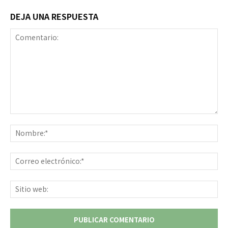
DEJA UNA RESPUESTA
Comentario:
No
Co
ele
Sit
we