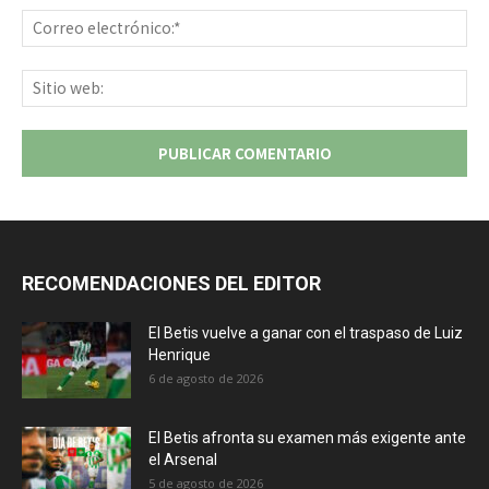
Co
ele
Sit
we
RECOMENDACIONES DEL EDITOR
El Betis vuelve a ganar con el traspaso de Luiz
Henrique
6 de agosto de 2026
El Betis afronta su examen más exigente ante
el Arsenal
5 de agosto de 2026