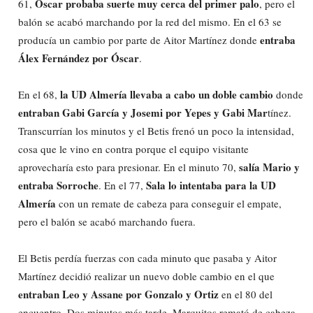
Óscar probaba suerte muy cerca del primer palo
61,
, pero el
balón se acabó marchando por la red del mismo. En el 63 se
entraba
producía un cambio por parte de Aitor Martínez donde
Álex Fernández por Óscar
.
la UD Almería llevaba a cabo un doble cambio
En el 68,
donde
entraban Gabi García y Josemi por Yepes y Gabi Mar
tínez.
Transcurrían los minutos y el Betis frenó un poco la intensidad,
cosa que le vino en contra porque el equipo visitante
salía Mario y
aprovecharía esto para presionar. En el minuto 70,
entraba Sorroche
Sala lo intentaba para la UD
. En el 77,
Almería
con un remate de cabeza para conseguir el empate,
pero el balón se acabó marchando fuera.
El Betis perdía fuerzas con cada minuto que pasaba y Aitor
Martínez decidió realizar un nuevo doble cambio en el que
entraban Leo y Assane por Gonzalo y Ortiz
en el 80 del
encuentro. Dos minutos más tarde, Marquitos remató de cabeza