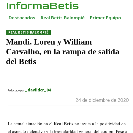
InformaBetis
Destacados
Real Betis Balompié
Primer Equipo
ca
REAL BETIS BALOMPIÉ
Mandi, Loren y William
Carvalho, en la rampa de salida
del Betis
_daviidcr_04
Redactado por
24 de diciembre de 2020
Real Betis
La actual situación en el
no invita a la positividad en
el aspecto defensivo y la irregularidad general del equipo. Pese a