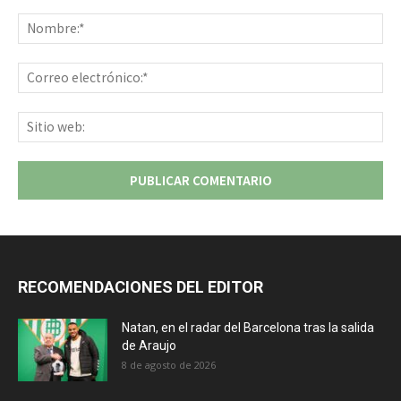
Comentario:
No
Co
ele
Sit
we
RECOMENDACIONES DEL EDITOR
Natan, en el radar del Barcelona tras la salida
de Araujo
8 de agosto de 2026