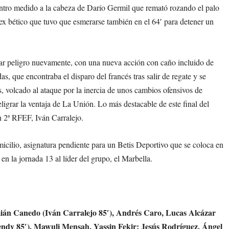
ntro medido a la cabeza de Darío Germil que remató rozando el palo
 ex bético que tuvo que esmerarse también en el 64′ para detener un
ear peligro nuevamente, con una nueva acción con caño incluido de
as, que encontraba el disparo del francés tras salir de regate y se
s, volcado al ataque por la inercia de unos cambios ofensivos de
igrar la ventaja de La Unión. Lo más destacable de este final del
n 2ª RFEF, Iván Carralejo.
icilio, asignatura pendiente para un Betis Deportivo que se coloca en
 en la jornada 13 al líder del grupo, el Marbella.
ián Canedo (Iván Carralejo 85′), Andrés Caro, Lucas Alcázar
endy 85′), Mawuli Mensah, Yassin Fekir; Jesús Rodríguez, Ángel