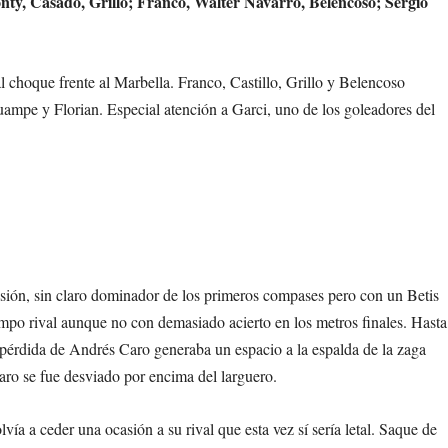
nty, Casado, Grillo; Franco, Walter Navarro, Belencoso; Sergio
choque frente al Marbella. Franco, Castillo, Grillo y Belencoso
uampe y Florian. Especial atención a Garci, uno de los goleadores del
sión, sin claro dominador de los primeros compases pero con un Betis
mpo rival aunque no con demasiado acierto en los metros finales. Hasta
a pérdida de Andrés Caro generaba un espacio a la espalda de la zaga
paro se fue desviado por encima del larguero.
vía a ceder una ocasión a su rival que esta vez sí sería letal. Saque de