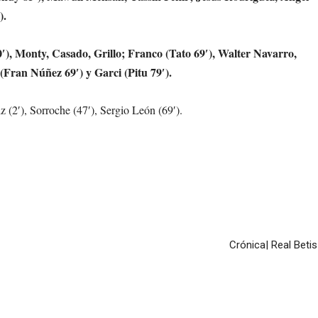
).
0′), Monty, Casado, Grillo; Franco (Tato 69′), Walter Navarro,
 (Fran Núñez 69′) y Garci (Pitu 79′).
 (2′), Sorroche (47′), Sergio León (69′).
Crónica| Real Beti