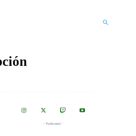
pción
- Publicidad -