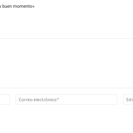
muy buen momento»
Nombre:*
Correo
electrón