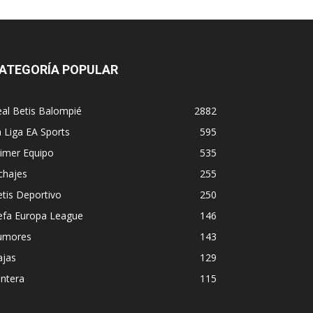
ATEGORÍA POPULAR
al Betis Balompié
2882
 Liga EA Sports
595
imer Equipo
535
chajes
255
tis Deportivo
250
efa Europa League
146
umores
143
ajas
129
ntera
115