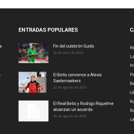
ENTRADAS POPULARES
C
a
Fin del culebrón Guido
Re
30 de abril de 2024
La
Pr
Fi
s
El Betis convence a Alexis
Saelemaekers
Be
22 de agosto de 2023
U
R
El Real Betis y Rodrigo Riquelme
alcanzan un acuerdo
B
18 de agosto de 2023
ca