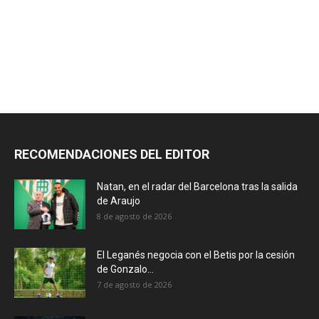
RECOMENDACIONES DEL EDITOR
Natan, en el radar del Barcelona tras la salida
de Araujo
8 de agosto de 2026
El Leganés negocia con el Betis por la cesión
de Gonzalo...
7 de agosto de 2026