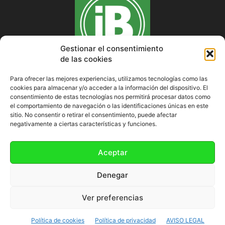
Gestionar el consentimiento
de las cookies
Para ofrecer las mejores experiencias, utilizamos tecnologías como las
cookies para almacenar y/o acceder a la información del dispositivo. El
SOBRE NOSOTROS
consentimiento de estas tecnologías nos permitirá procesar datos como
el comportamiento de navegación o las identificaciones únicas en este
sitio. No consentir o retirar el consentimiento, puede afectar
negativamente a ciertas características y funciones.
SÍGUENOS
Aceptar
Denegar
Ver preferencias
Política de cookies (UE)
Política de cookies
Política de privacidad
AVISO LEGAL
©