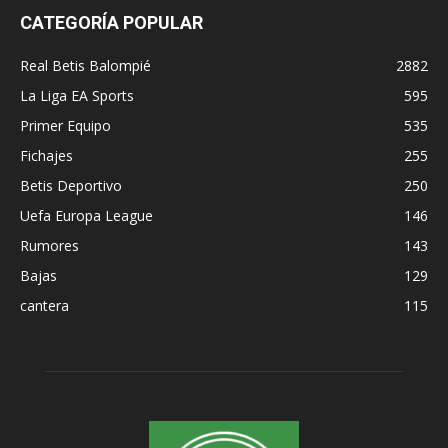
CATEGORÍA POPULAR
Real Betis Balompié
2882
La Liga EA Sports
595
Primer Equipo
535
Fichajes
255
Betis Deportivo
250
Uefa Europa League
146
Rumores
143
Bajas
129
cantera
115