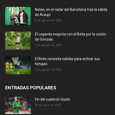
Natan, en el radar del Barcelona tras la salida
de Araujo
8 de agosto de 2026
El Leganés negocia con el Betis por la cesión
de Gonzalo...
7 de agosto de 2026
El Betis necesita salidas para activar sus
fichajes
7 de agosto de 2026
ENTRADAS POPULARES
Fin del culebrón Guido
30 de abril de 2024