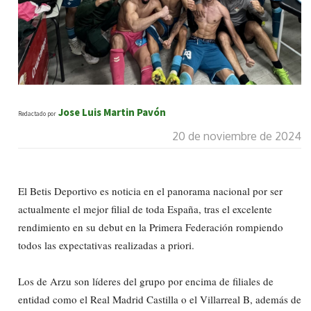
Jose Luis Martin Pavón
Redactado por
20 de noviembre de 2024
El Betis Deportivo es noticia en el panorama nacional por ser
actualmente el mejor filial de toda España, tras el excelente
rendimiento en su debut en la Primera Federación rompiendo
todos las expectativas realizadas a priori.
Los de Arzu son líderes del grupo por encima de filiales de
entidad como el Real Madrid Castilla o el Villarreal B, además de