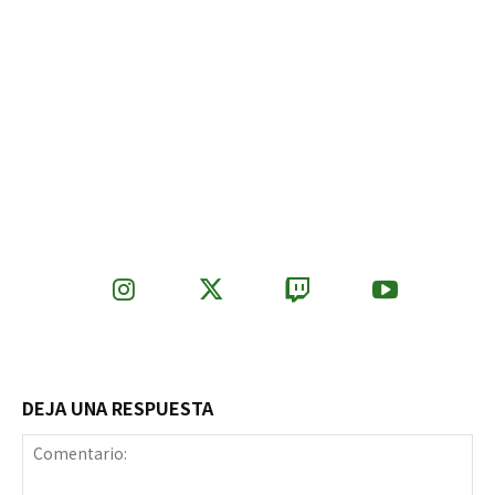
DEJA UNA RESPUESTA