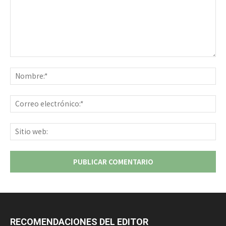
Comentario:
No
Co
ele
Sit
we
RECOMENDACIONES DEL EDITOR