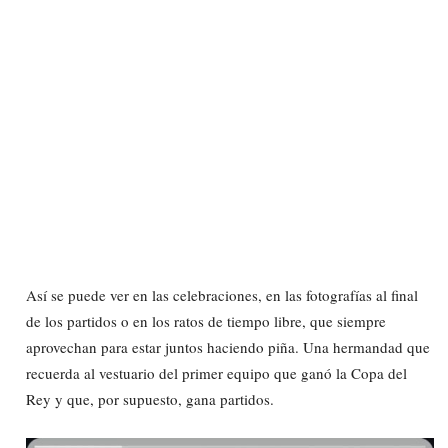
Así se puede ver en las celebraciones, en las fotografías al final
de los partidos o en los ratos de tiempo libre, que siempre
aprovechan para estar juntos haciendo piña. Una hermandad que
recuerda al vestuario del primer equipo que ganó la Copa del
Rey y que, por supuesto, gana partidos.