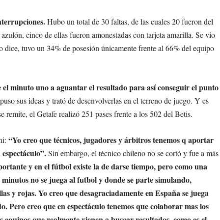
nterrupciones.
Hubo un total de 30 faltas, de las cuales 20 fueron del
 azulón, cinco de ellas fueron amonestadas con tarjeta amarilla. Se vio
 lo dice, tuvo un 34% de posesión únicamente frente al 66% del equipo
e el minuto uno a aguantar el resultado para así conseguir el punto
puso sus ideas y trató de desenvolverlas en el terreno de juego. Y es
se remite, el Getafe realizó 251 pases frente a los 502 del Betis.
“Yo creo que técnicos, jugadores y árbitros tenemos q aportar
ni:
 espectáculo”.
Sin embargo, el técnico chileno no se cortó y fue a más
ortante y en el fútbol existe la de darse tiempo, pero como una
minutos no se juega al futbol y donde se parte simulando,
llas y rojas. Yo creo que desagraciadamente en España se juega
ado. Pero creo que en espectáculo tenemos que colaborar mas los
os equipos que realmente vienen a buscar resultados, como es el