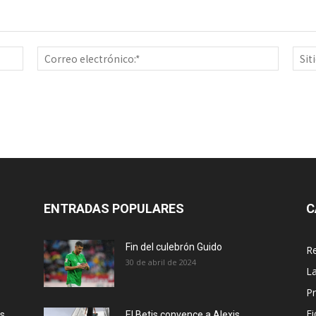
Nombre:*
Correo
electrón
ENTRADAS POPULARES
C
Fin del culebrón Guido
Re
30 de abril de 2024
La
Pr
Fi
ás
El Betis convence a Alexis