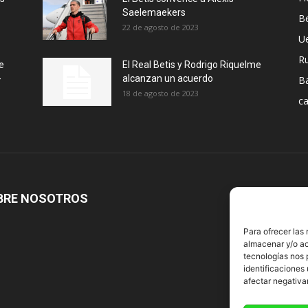
Saelemaekers
Be
22 de agosto de 2023
U
R
e
El Real Betis y Rodrigo Riquelme
-
alcanzan un acuerdo
B
18 de agosto de 2023
ca
BRE NOSOTROS
S
Para ofrecer las
almacenar y/o ac
tecnologías nos 
identificaciones 
afectar negativa