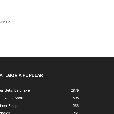
Sitio
ico:*
web:
ATEGORÍA POPULAR
al Betis Balompié
2879
 Liga EA Sports
595
imer Equipo
533
chajes
251