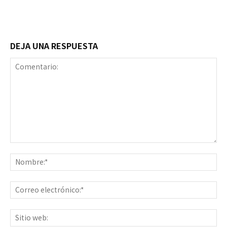
DEJA UNA RESPUESTA
Comentario:
No
Co
ele
Sit
we