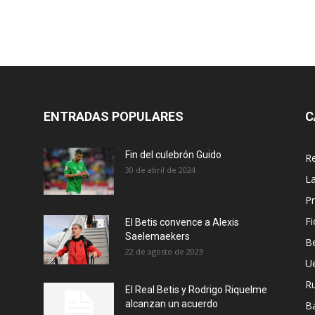
ENTRADAS POPULARES
C
Fin del culebrón Guido
Re
30 de abril de 2024
La
Pr
Fi
El Betis convence a Alexis
Saelemaekers
Be
22 de agosto de 2023
U
R
El Real Betis y Rodrigo Riquelme
alcanzan un acuerdo
B