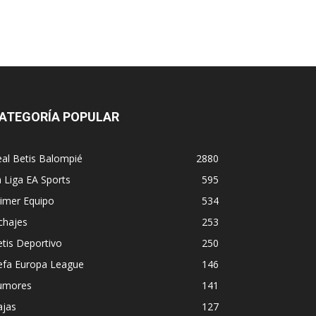
ATEGORÍA POPULAR
al Betis Balompié
2880
 Liga EA Sports
595
imer Equipo
534
chajes
253
tis Deportivo
250
efa Europa League
146
umores
141
ajas
127