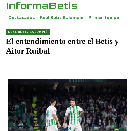
InformaBetis
Destacados
Real Betis Balompié
Primer Equipo
ca
REAL BETIS BALOMPIÉ
El entendimiento entre el Betis y
Aitor Ruibal