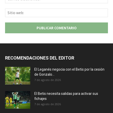
ele
Sit
we
RECOMENDACIONES DEL EDITOR
El Leganés negocia con el Betis por la cesión
de Gonzalo...
7 de agosto de 2026
El Betis necesita salidas para activar sus
fichajes
7 de agosto de 2026